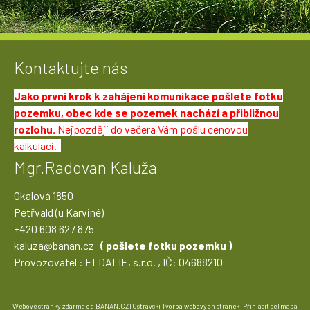
Kontaktujte nás
Jako první krok k zahájení komunikace pošlete fotku
pozemku, obec kde se pozemek nachází a přibližnou
rozlohu.
Nejpozději do večera Vám pošlu cenovou
kalkulaci.
Mgr.Radovan Kaluža
Okalová 1850
Petřvald (u Karviné)
+420 608 627 875
kaluza@banan.cz
( pošlete fotku pozemku )
Provozovatel : ELDALIE, s.r.o. , IČ: 04688210
Webové stránky zdarma
od
BANAN.CZ
|
Ostravski Tvorba webových stránek
|
Přihlásit se
|
mapa