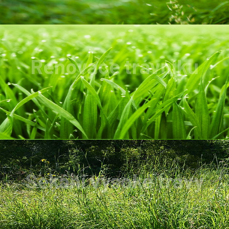
Renovace trávníku
Trávník zbavíme prořežeme, poté zbavíme
plevelů, mechu A samozřejmně zahustíme.
Sekání vysoké trávy
Trává, nálety s výškou 2metry není problém.