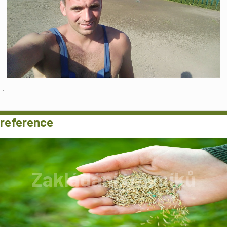
.
reference
Zakládání trávníků
Zakládání trávníku provádíme v ceně od 18Kč
do 22Kč /m2.