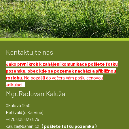
Trává, nálety s výškou 2metry není problém.
Kontaktujte nás
Jako první krok k zahájení komunikace pošlete fotku
pozemku, obec kde se pozemek nachází a přibližnou
rozlohu.
Nejpozději do večera Vám pošlu cenovou
kalkulaci.
Mgr.Radovan Kaluža
Okalová 1850
Petřvald (u Karviné)
+420 608 627 875
kaluza@banan.cz
( pošlete fotku pozemku )