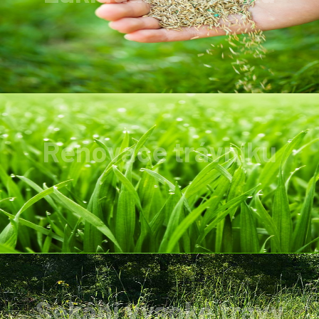
Zakládání trávníku provádíme v ceně od 18Kč
do 22Kč /m2.
Renovace trávníku
Trávník zbavíme prořežeme, poté zbavíme
plevelů, mechu A samozřejmně zahustíme.
Sekání vysoké trávy