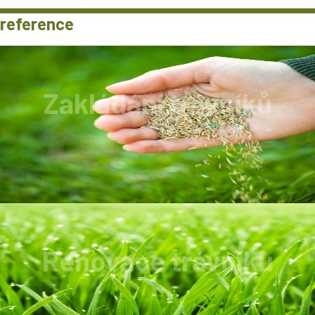
reference
Zakládání trávníků
Zakládání trávníku provádíme v ceně od 18Kč
do 22Kč /m2.
Renovace trávníku
Trávník zbavíme prořežeme, poté zbavíme
plevelů, mechu A samozřejmně zahustíme.