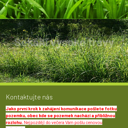
Sekání vysoké trávy
Trává, nálety s výškou 2metry není problém.
Kontaktujte nás
Jako první krok k zahájení komunikace pošlete fotku
pozemku, obec kde se pozemek nachází a přibližnou
rozlohu.
Nejpozději do večera Vám pošlu cenovou